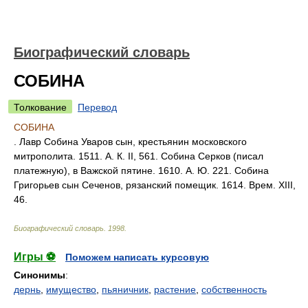
Биографический словарь
СОБИНА
Толкование
Перевод
СОБИНА
. Лавр Собина Уваров сын, крестьянин московского
митрополита. 1511. А. К. II, 561. Собина Серков (писал
платежную), в Важской пятине. 1610. А. Ю. 221. Собина
Григорьев сын Сеченов, рязанский помещик. 1614. Врем. XIII,
46.
Биографический словарь
.
1998
.
Игры ⚽
Поможем написать курсовую
Синонимы
:
дернь
,
имущество
,
пьяничник
,
растение
,
собственность