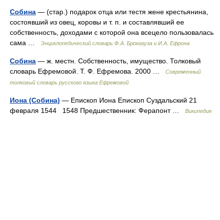
Собина
— (стар.) подарок отца или тестя жене крестьянина,
состоявший из овец, коровы и т. п. и составлявший ее
собственность, доходами с которой она всецело пользовалась
сама …
Энциклопедический словарь Ф.А. Брокгауза и И.А. Ефрона
Собина
— ж. местн. Собственность, имущество. Толковый
словарь Ефремовой. Т. Ф. Ефремова. 2000 …
Современный
толковый словарь русского языка Ефремовой
Иона (Собина)
— Епископ Иона Епископ Суздальский 21
февраля 1544 1548 Предшественник: Ферапонт …
Википедия