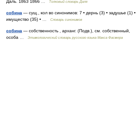
Даль. 1863 1866 …
Толковый словарь Даля
собина
— сущ., кол во синонимов: 7 • дернь (3) • задушье (1) •
имущество (35) • …
Словарь синонимов
собина
— собственность , арханг. (Подв.), см. собственный,
особа …
Этимологический словарь русского языка Макса Фасмера